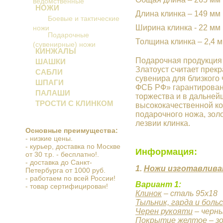
ведомственные
НОЖИ
Длина клинка – 149 мм
Боевые и тактические
Ширина клинка - 22 мм
ножи
Подарочные
Толщина клинка – 2,4 
(сувенирные) ножи
КИНЖАЛЫ
Подарочная продукция 
ШАШКИ
Златоуст считает прекр
САБЛИ
сувенира для близкого
ШПАГИ
ФСБ РФ» гарантирован
ПАЛАШИ
торжества и в дальней
ТРОСТИ С КЛИНКОМ
высококачественной ко
подарочного ножа, зол
лезвии клинка.
Основные преимущества:
- низкие цены.
- курьер, доставка по Москве
Информация:
от 30 т.р. - бесплатно!.
- доставка до Санкт-
1.
Ножи изготавлива
Петербурга от 1000 руб.
- работаем по всей России!
Вариант 1:
- товар сертифицирован!
Клинок
– сталь 95х18
Тыльник, гарда и боль
Черен рукояти
– черны
Покрытие желтое
–
з