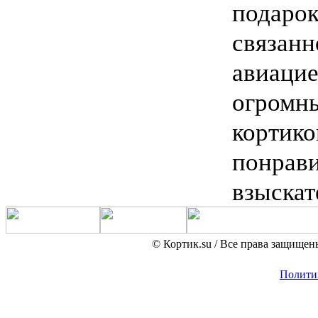
пода
связа
авиаци
огром
корт
понр
взыскат
© Кортик.su / Все права защищен
Полити