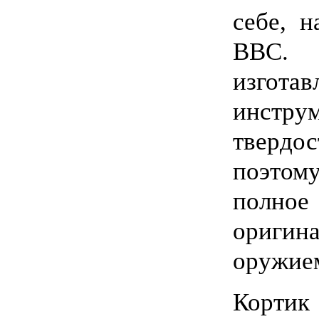
себе, 
ВВС.
изго
инстру
твердо
поэто
полн
ориги
оружием
Кортик