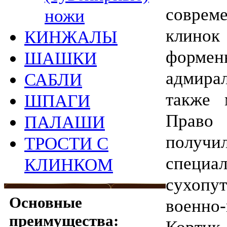
совре
ножи
клино
КИНЖАЛЫ
форм
ШАШКИ
адмира
САБЛИ
также 
ШПАГИ
Право
ПАЛАШИ
получ
ТРОСТИ С
специа
КЛИНКОМ
сухопу
Основные
военн
преимущества:
Кортик