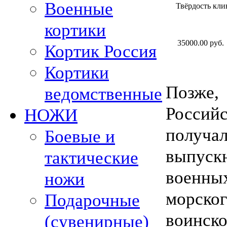
Военные
Твёрдость кли
кортики
35000.00 руб.
Кортик Россия
Кортики
Позже
ведомственные
Россий
НОЖИ
полу
Боевые и
выпу
тактические
военн
ножи
морско
Подарочные
воинс
(сувенирные)