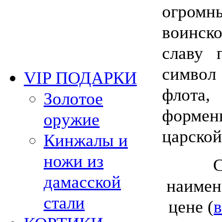
огром
воинс
славу 
символ
VIP ПОДАРКИ
флота,
Золотое
форме
оружие
царской
Кинжалы и
ножи из
С
дамасской
наимен
стали
цене (
в