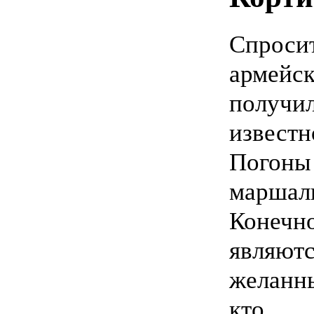
Спрос
армейс
получ
извес
Погоны
марша
Конечно
являют
желанн
кто