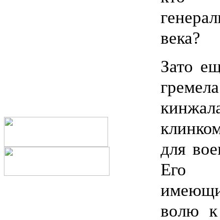
генера
века?
Зато ещ
гремел
кинжа
клинко
для вое
Его п
имеющ
волю к